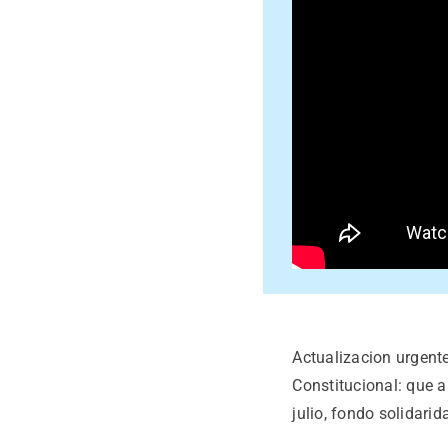
Planes y precios
A
ctualizacion urgent
Constitucional: que a
julio, fondo solidarid