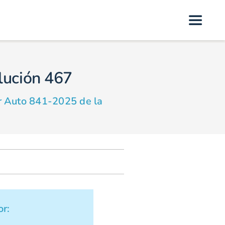
Toggle
Navigat
lución 467
r Auto 841-2025 de la
r: