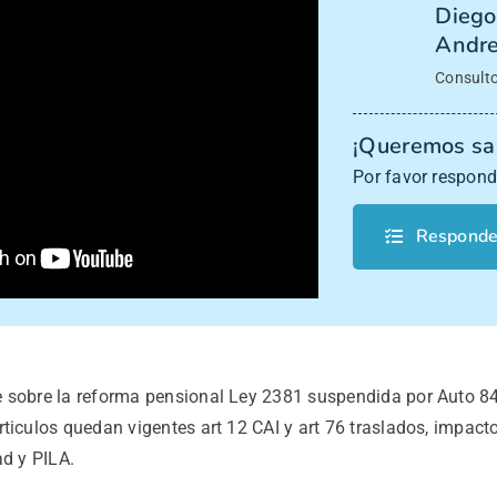
Diego
Andre
Consulto
¡Queremos sab
Por favor respond
Responde
e sobre la reforma pensional Ley 2381 suspendida por Auto 84
rticulos quedan vigentes art 12 CAI y art 76 traslados, impac
ad y PILA.