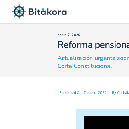
Saltar
al
contenido
Ingresar
enero 7, 2026
Reforma pensiona
Producto
Actualización urgente sob
Corte Constitucional
Recursos
Published On: 7 enero, 2026
By
Christ
Calculadora laboral
Blog