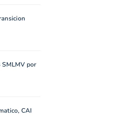
ransicion
.3 SMLMV por
atico, CAI