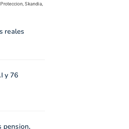
 Proteccion, Skandia,
s reales
I y 76
 pension,