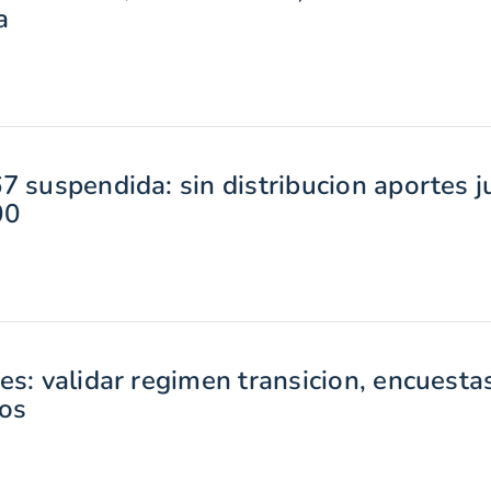
a
7 suspendida: sin distribucion aportes ju
00
es: validar regimen transicion, encuest
dos