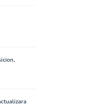
icion,
actualizara